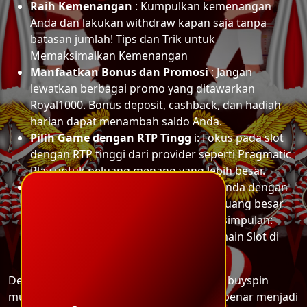
Raih Kemenangan
: Kumpulkan kemenangan
Anda dan lakukan withdraw kapan saja tanpa
batasan jumlah! Tips dan Trik untuk
Memaksimalkan Kemenangan
Manfaatkan Bonus dan Promosi
: Jangan
lewatkan berbagai promo yang ditawarkan
Royal1000. Bonus deposit, cashback, dan hadiah
harian dapat menambah saldo Anda.
Pilih Game dengan RTP Tingg
i: Fokus pada slot
dengan RTP tinggi dari provider seperti Pragmatic
Play untuk peluang menang yang lebih besar.
Main dengan Strategi
: Atur modal Anda dengan
bijak, gunakan buyspin ketika ada peluang besar
untuk memenangkan fitur bonus. Kesimpulan:
Royal1000, Tempat Terbaik untuk Pemain Slot di
Indonesia
Dengan minimal bet hanya 400 perak dan buyspin
mulai dari 5.000 rupiah, Royal1000 benar-benar menjadi