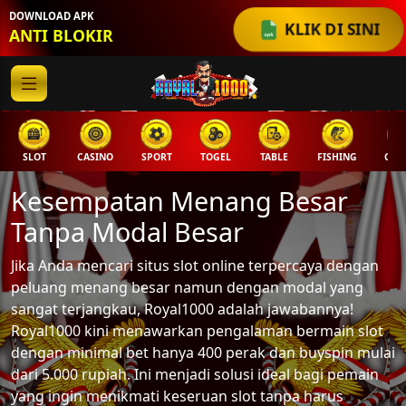
DOWNLOAD APK
KLIK DI SINI
ANTI BLOKIR
SLOT
CASINO
SPORT
TOGEL
TABLE
FISHING
COCK
Kesempatan Menang Besar
Tanpa Modal Besar
Jika Anda mencari situs slot online terpercaya dengan
peluang menang besar namun dengan modal yang
sangat terjangkau, Royal1000 adalah jawabannya!
Royal1000 kini menawarkan pengalaman bermain slot
dengan minimal bet hanya 400 perak dan buyspin mulai
dari 5.000 rupiah. Ini menjadi solusi ideal bagi pemain
yang ingin menikmati keseruan slot tanpa harus