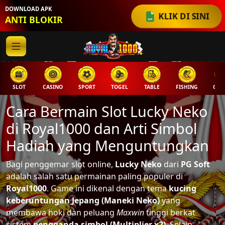
DOWNLOAD APK
KLIK DI SINI
ANTI BLOKIR
SLOT
CASINO
SPORT
TOGEL
TABLE
FISHING
COCK
Cara Bermain Slot Lucky Neko
di Royal1000 dan Arti Simbol
Hadiah yang Menguntungkan
Bagi penggemar slot online,
Lucky Neko
dari
PG Soft
adalah salah satu permainan paling populer di
Royal1000
. Game ini dikenal dengan tema
kucing
keberuntungan Jepang (Maneki Neko)
yang
membawa hoki dan peluang
Maxwin
tinggi berkat
sistem
pengganda simbol (Multiplier x2)
. Selain