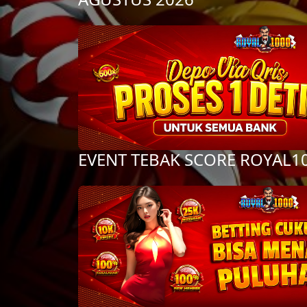
EVENT TEBAK SCORE ROYAL1