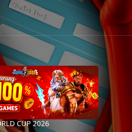
RLD CUP 2026