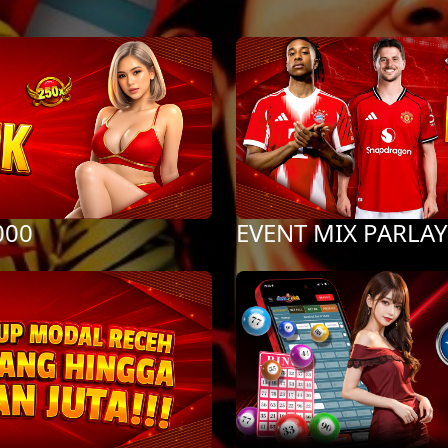
000
EVENT MIX PARLA