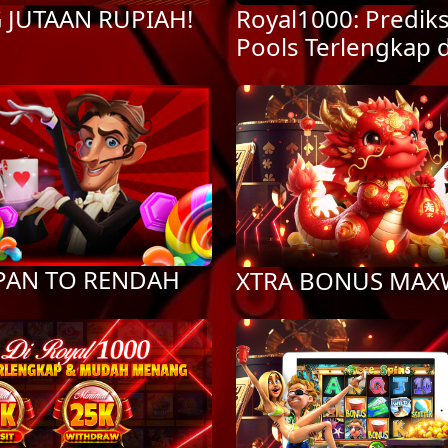
 JUTAAN RUPIAH!
Royal1000: Predik
Pools Terlengkap 
PAN TO RENDAH
XTRA BONUS MAX