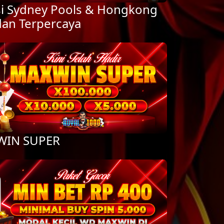
si Sydney Pools & Hongkong
dan Terpercaya
WIN SUPER