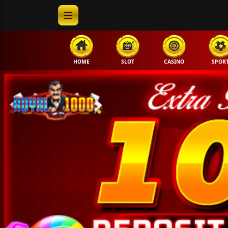
HOME
SLOT
CASINO
SPOR